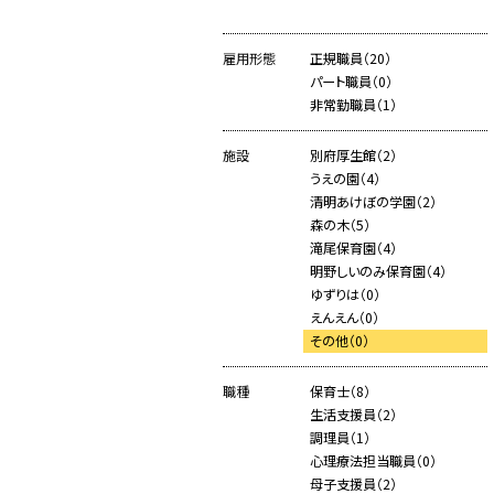
雇用形態
正規職員（20）
パート職員（0）
非常勤職員（1）
施設
別府厚生館（2）
うえの園（4）
清明あけぼの学園（2）
森の木（5）
滝尾保育園（4）
明野しいのみ保育園（4）
ゆずりは（0）
えんえん（0）
その他（0）
職種
保育士（8）
生活支援員（2）
調理員（1）
心理療法担当職員（0）
母子支援員（2）