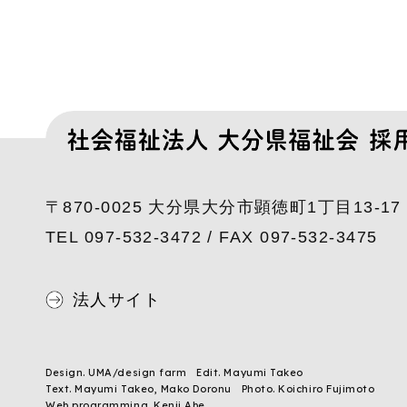
〒870-0025 大分県大分市顕徳町1丁目13-17
TEL 097-532-3472 / FAX 097-532-3475
法人サイト
Design. UMA/design farm
Edit. Mayumi Takeo
Text. Mayumi Takeo, Mako Doronu
Photo. Koichiro Fujimoto
Web programming. Kenji Abe