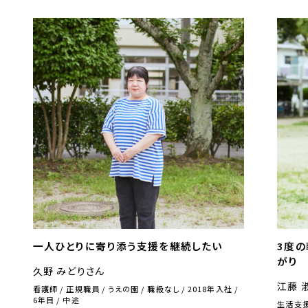
一人ひとりに寄り添う支援を継続したい
3度
がり
久野 みどりさん
江藤 
看護師
正規職員
うえの園
職級なし
2018年入社
6
年目
中途
生活支