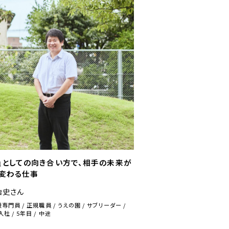
員としての向き合い方で、相手の未来が
く変わる仕事
浩史さん
援専門員
正規職員
うえの園
サブリーダー
年入社
5
年目
中途