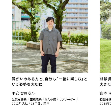
障がいのある方と、自分も「一緒に楽しむ」と
相談
いう姿勢を大切に
大き
平安 智哉さん
山本 
生活支援員
正規職員
うえの園
サブリーダー
相談支
2012年入社
13
年目
新卒
2018