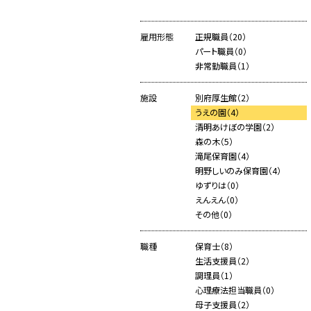
雇用形態
正規職員（20）
パート職員（0）
非常勤職員（1）
施設
別府厚生館（2）
うえの園（4）
清明あけぼの学園（2）
森の木（5）
滝尾保育園（4）
明野しいのみ保育園（4）
ゆずりは（0）
えんえん（0）
その他（0）
職種
保育士（8）
生活支援員（2）
調理員（1）
心理療法担当職員（0）
母子支援員（2）