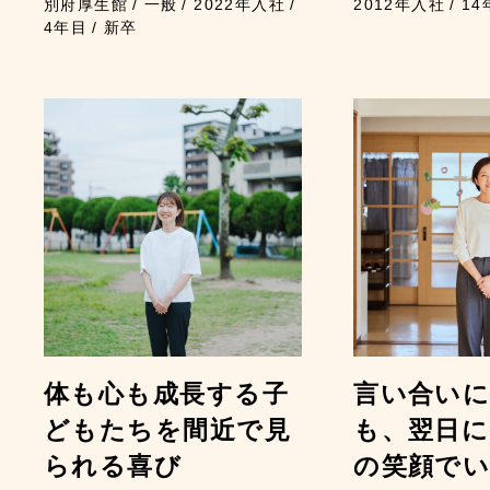
別府厚生館
一般
2022年入社
2012年入社
14
4年目
新卒
体も心も成長する子
言い合い
どもたちを間近で見
も、翌日
られる喜び
の笑顔で