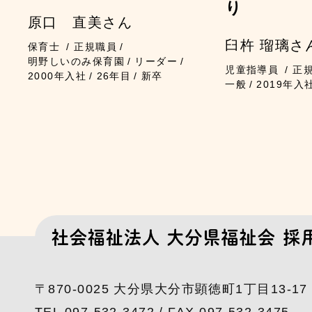
り
原口 直美さん
臼杵 瑠璃さ
保育士
正規職員
明野しいのみ保育園
リーダー
児童指導員
正
2000年入社
26年目
新卒
一般
2019年入
〒870-0025 大分県大分市顕徳町1丁目13-17
TEL 097-532-3472 / FAX 097-532-3475